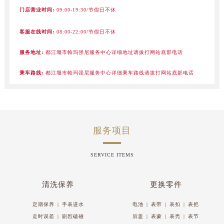
门店营业时间:
09:00-19:30/节假日不休
客服在线时间:
08:00-22:00/节假日不休
服务地址:
都江堰市帕玛强尼服务中心详细地址请拔打网站底部电话
乘车路线:
都江堰市帕玛强尼服务中心详细乘车路线请拔打网站底部电话
服务项目
SERVICE ITEMS
清洗保养
更换零件
定期保养
|
手表进水
电池
|
表带
|
表扣
|
表把
走时误差
|
剧烈磕碰
后盖
|
表蒙
|
表壳
|
表节