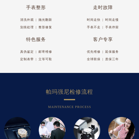
手表整形
走时故障
清洗外观
|
抛光翻新
时间走快
|
时间走慢
划痕处理
|
整形修复
手表不走
|
手表停留
特色服务
客户专享
真伪鉴定
|
邮寄维修
优先维修
|
延保服务
定制表带
|
立等可取
全球联保
|
质保三年
帕玛强尼检修流程
MAINTENANCE PROCESS