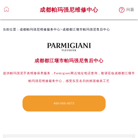
成都帕玛强尼维修中心
问题
当前位置：
成都帕玛强尼维修服务中心
>成都都江堰市帕玛强尼售后中心
成都都江堰市帕玛强尼售后中心
提供帕玛强尼手表维修保养服务，Parmigiani网点地址电话查询，敬请莅临成都都江堰市
帕玛强尼维修服务中心，感受实至名归的精湛修表工艺
400-006-0073