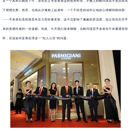
在一个风和日丽的下午，张先生正享受着海边的悠闲时光，手腕上的帕玛强尼手表在阳光
下熠熠生辉。然而，当他从沙滩椅上起身时，一个不经意的动作让他的心情瞬间晴转阴
——手表表扣竟然因意外压力而轻微变形，这不仅影响了佩戴的舒适度，也让张先生对手
表的美观性感到一丝遗憾。别急，今天我们就来聊聊，当帕玛强尼手表表扣不幸遭遇变形
时，应该如何妥善处理这一“扣人心弦”的问题。