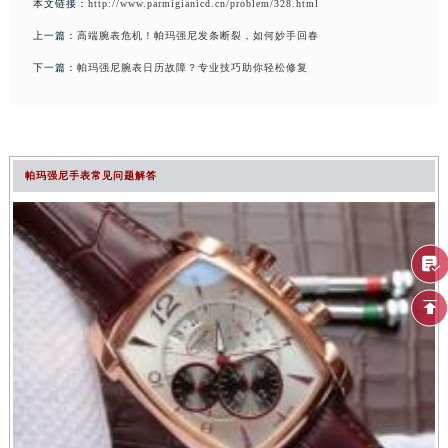
本文链接：
http://www.parmigianicd.cn/problem/328.html
上一篇：
高端腕表危机！帕玛强尼发条断裂，如何妙手回春
下一篇：
帕玛强尼腕表日历故障？专业技巧助你轻松修复
帕玛强尼手表常见问题解答