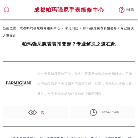
成都帕玛强尼手表维修中心
问题
当前位置：
成都帕玛强尼维修服务中心
>
常见问题
> 帕玛强尼腕表表扣变形？专业解决
之道在此
帕玛强尼腕表表扣变形？专业解决之道在此
在一个风和日丽的下午，张先生正享受着海边的悠闲时光，手腕
上的帕玛强尼手表在阳光下熠熠生辉。然而，当他从沙滩椅上起
身时，一个不经意的动作让他的心情瞬间晴…
次
2024-12-06