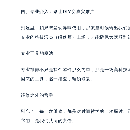
四、专业介入：别让DIY变成灾难片
到这里，如果您发现异响依旧，那就是时候请出我们
专业的特技演员（维修师）上场，才能确保大戏顺利
专业工具的魔法
专业维修不只是换个零件那么简单，那是一场高科技
回来的工具，逐一排查，精确修复。
维修之外的哲学
别忘了，每一次维修，都是对时间哲学的一次探讨。
它们，是我们共同的责任。