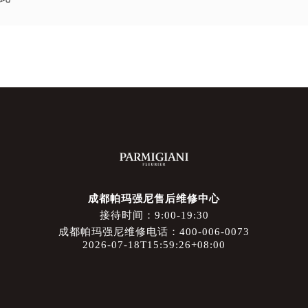
成都帕玛强尼售后维修中心
接待时间：9:00-19:30
成都帕玛强尼维修电话：400-006-0073
2026-07-18T15:59:26+08:00