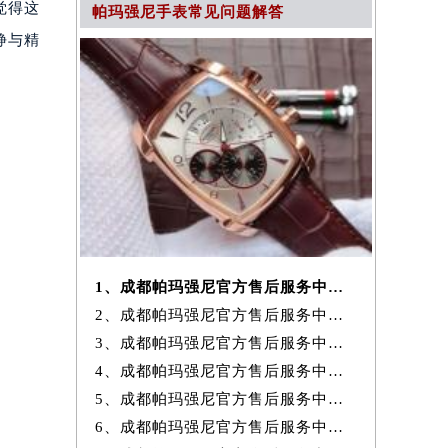
觉得这
帕玛强尼手表常见问题解答
静与精
1、成都帕玛强尼官方售后服务中心｜地址与24小时服务电话权威信息公示
2、成都帕玛强尼官方售后服务中心｜全新热线及维修地址权威信息公示（20
3、成都帕玛强尼官方售后服务中心｜地址及官方联系电话权威信息公示（20
4、成都帕玛强尼官方售后服务中心｜最新维修地址及官方电话权威信息公
5、成都帕玛强尼官方售后服务中心｜网点地址与售后电话权威信息公示（20
6、成都帕玛强尼官方售后服务中心｜最新地址与客服电话权威信息公示（20