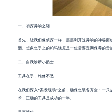
一、初探异响之谜
首先，让我们像侦探一样，层层剥开这异响的神秘面
涸。想象您手上的帕玛强尼是一位需要定期保养的贵
二、自我诊断小贴士
工具在手，维修不愁
在我们深入“案发现场”之前，确保您装备齐全：一
术，正确的工具是成功的一半。