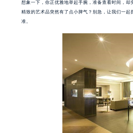
想象一下，你正优雅地举起手腕，准备查看时间，却突然被
精致的艺术品突然有了点小脾气？别急，让我们一起
准。