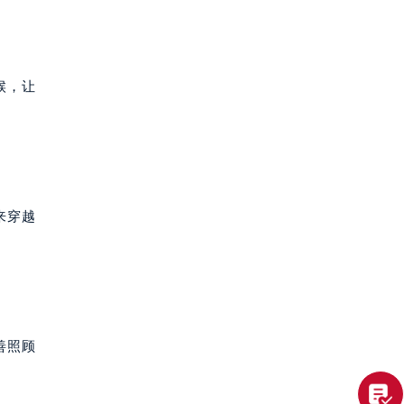
候，让
来穿越
善照顾