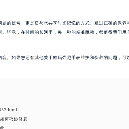
问题的信号，更是它与您共享时光记忆的方式。通过正确的保养
谐。毕竟，在时间的长河里，每一秒的精准跳动，都值得我们用
内容。如果您还有其他关于帕玛强尼手表维护和保养的问题，可
332.html
如何巧妙修复
此