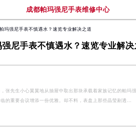
成都帕玛强尼手表维修中心
 帕玛强尼手表不慎遇水？速览专业解决之道
玛强尼手表不慎遇水？速览专业解决
午，张先生小心翼翼地从抽屉中取出那块承载着家族记忆的帕玛
来临的重要会议增添一份优雅。却不料，表盘上那些晶莹剔透…