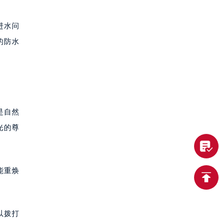
进水问
的防水
是自然
光的尊
能重焕
以拨打