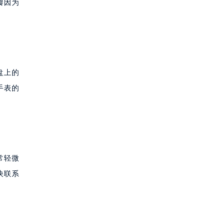
瓣因为
盘上的
手表的
常轻微
快联系