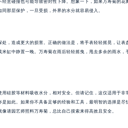
不经意碰撞也可能导致密封性下降。想象一下，如果万寿菊的花
如同那层保护，一旦受损，外界的水分就容易侵入。
深处，造成更大的损害。正确的做法是，将手表轻轻摇晃，让表
或米缸中静置一晚。万寿菊在雨后轻轻摇曳，甩去多余的雨水，
使用硅胶等材料吸收水分，相对安全。但请记住，这仅适用于非
亦是如此。如果你不具备足够的经验和工具，最明智的选择是尽
就像请园艺师照料万寿菊，总比自己摸索来得高效且安全。