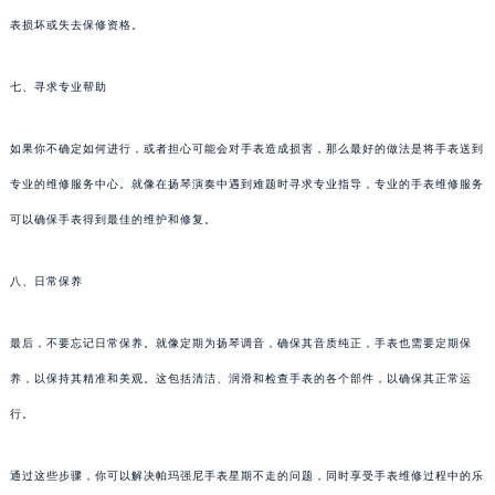
表损坏或失去保修资格。
七、寻求专业帮助
如果你不确定如何进行，或者担心可能会对手表造成损害，那么最好的做法是将手表送到
专业的维修服务中心。就像在扬琴演奏中遇到难题时寻求专业指导，专业的手表维修服务
可以确保手表得到最佳的维护和修复。
八、日常保养
最后，不要忘记日常保养。就像定期为扬琴调音，确保其音质纯正，手表也需要定期保
养，以保持其精准和美观。这包括清洁、润滑和检查手表的各个部件，以确保其正常运
行。
通过这些步骤，你可以解决帕玛强尼手表星期不走的问题，同时享受手表维修过程中的乐