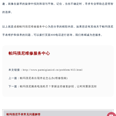
趣，就像在扬琴的旋律中找到和谐与平衡。记住，当你不确定时，寻求专业帮助总是明智
的选择。
以上就是
成都帕玛强尼维修服务中心
为您分享的精彩内容。如果您还有其他关于帕玛强尼
手表维护和保养的问题，可以拨打页面400电话进行咨询，我们将竭诚为您服务。
帕玛强尼维修服务中心
本文链接：
http://www.parmigianicd.cn/problem/413.html
上一篇：
帕玛强尼表出现停走怎么办(维修指南)
下一篇：
帕玛强尼腕表电池耗尽？掌握这些修复妙招，让时间重新流转
帕玛强尼手表常见问题解答