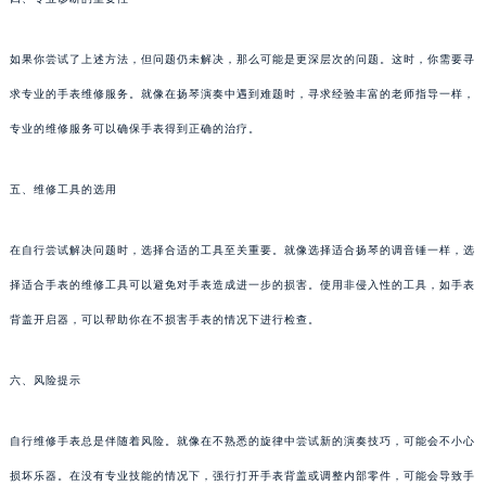
如果你尝试了上述方法，但问题仍未解决，那么可能是更深层次的问题。这时，你需要寻
求专业的手表维修服务。就像在扬琴演奏中遇到难题时，寻求经验丰富的老师指导一样，
专业的维修服务可以确保手表得到正确的治疗。
五、维修工具的选用
在自行尝试解决问题时，选择合适的工具至关重要。就像选择适合扬琴的调音锤一样，选
择适合手表的维修工具可以避免对手表造成进一步的损害。使用非侵入性的工具，如手表
背盖开启器，可以帮助你在不损害手表的情况下进行检查。
六、风险提示
自行维修手表总是伴随着风险。就像在不熟悉的旋律中尝试新的演奏技巧，可能会不小心
损坏乐器。在没有专业技能的情况下，强行打开手表背盖或调整内部零件，可能会导致手