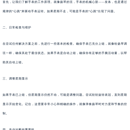
首先，让我们了解手表的工作原理。就像扬琴的弦，手表的机械心脏——发条，也是通过
规律的“心跳”来驱动手表运转。如果星期不走，可能是手表的“心跳”出现了问题。
二、日常检查与维护
在尝试任何解决方案之前，先进行一些基本的检查。确保手表已充分上链，就像给扬琴调
弦一样，确保其处于最佳状态。如果手表是自动上链，确保你有足够的手腕活动量，以帮
助其自动上链。
三、调整星期显示
如果手表已上链，但星期显示仍然不动，可能是调整问题。尝试轻轻旋转表冠，直到星期
显示开始变化。记住，这需要非常小心和精确的操作，就像弹奏扬琴时对力度和节奏的控
制。
四、专业诊断的重要性