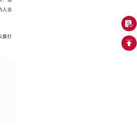
的人去
以拨打