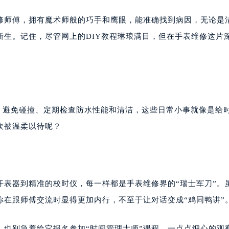
维修师傅，拥有魔术师般的巧手和鹰眼，能准确找到病因，无论是
生。记住，尽管网上的DIY教程琳琅满目，但在手表维修这片
、避免碰撞、定期检查防水性能和清洁，这些日常小事就像是给
欢被温柔以待呢？
开表器到精准的校时仪，每一样都是手表维修界的“瑞士军刀”。
你在跟师傅交流时显得更加内行，不至于让对话变成“鸡同鸭讲”
，也别急着给它报名参加“时间管理大师”课程。一点点细心的观