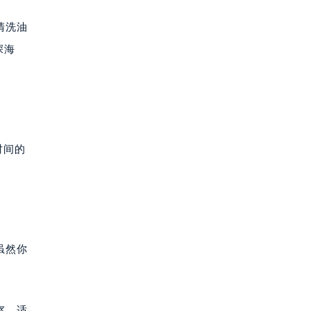
清洗油
深海
时间的
虽然你
。
察、适