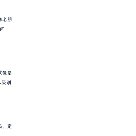
像老朋
小问
就像是
A级别
场、定