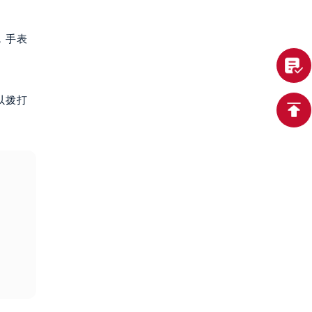
，手表
以拨打