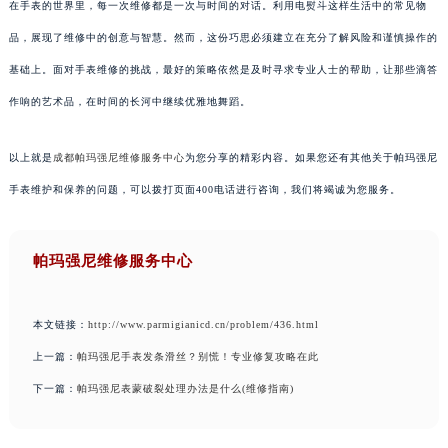
在手表的世界里，每一次维修都是一次与时间的对话。利用电熨斗这样生活中的常见物
品，展现了维修中的创意与智慧。然而，这份巧思必须建立在充分了解风险和谨慎操作的
基础上。面对手表维修的挑战，最好的策略依然是及时寻求专业人士的帮助，让那些滴答
作响的艺术品，在时间的长河中继续优雅地舞蹈。
以上就是
成都帕玛强尼维修服务中心
为您分享的精彩内容。如果您还有其他关于帕玛强尼
手表维护和保养的问题，可以拨打页面400电话进行咨询，我们将竭诚为您服务。
帕玛强尼维修服务中心
本文链接：
http://www.parmigianicd.cn/problem/436.html
上一篇：
帕玛强尼手表发条滑丝？别慌！专业修复攻略在此
下一篇：
帕玛强尼表蒙破裂处理办法是什么(维修指南)