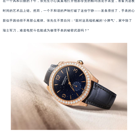
在一个风和日丽的下午，张先生小心翼翼地打开他那珍贵的帕玛强尼手表盒，准备为这枚
时间的艺术品上链。然而，一个不和谐的声响打破了这份宁静——发条滑丝了，手表的心
脏似乎跳动得不再那么规律。张先生不禁自问：“面对这高端机械的‘小脾气’，家中除了
瑞士军刀，难道电熨斗也能成为修理手表的秘密武器吗？”