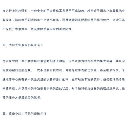
在进行上述步骤时，一套专业的手表维修工具是不可或缺的。精密镊子用来小心翼翼地夹
取发条，防静电毛刷清洁每一个微小角落，而显微镜则是观察细节的得力伙伴。这些工具
不仅提升维修效率，更是保障手表安全的重要防线。
四、为何专业服务仍是首选？
尽管家中的一些小物件能在紧急时刻派上用场，但手表作为精密机械的集大成者，其复杂
程度远超我们的想象。一次不当的自我尝试，可能导致手表损伤加重，甚至彻底报废。专
业维修中心拥有的不仅是先进的设备和原厂配件，更有经验丰富的技师，他们能准确诊断
问题所在，并以最小的干预恢复手表的原始状态。对于帕玛强尼这样的高端品牌来说，推
荐的服务才是最稳妥的选择。
五、维修小结：巧思与谨慎并行