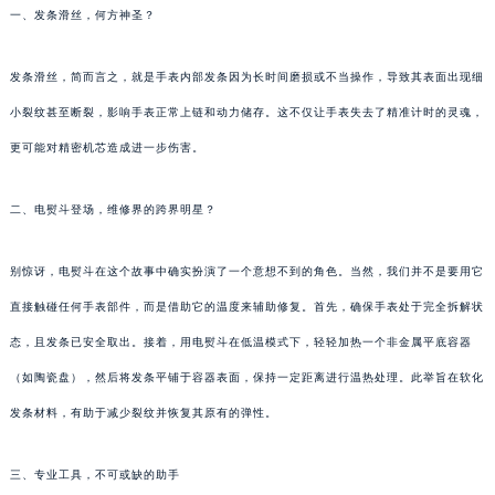
一、发条滑丝，何方神圣？
发条滑丝，简而言之，就是手表内部发条因为长时间磨损或不当操作，导致其表面出现细
小裂纹甚至断裂，影响手表正常上链和动力储存。这不仅让手表失去了精准计时的灵魂，
更可能对精密机芯造成进一步伤害。
二、电熨斗登场，维修界的跨界明星？
别惊讶，电熨斗在这个故事中确实扮演了一个意想不到的角色。当然，我们并不是要用它
直接触碰任何手表部件，而是借助它的温度来辅助修复。首先，确保手表处于完全拆解状
态，且发条已安全取出。接着，用电熨斗在低温模式下，轻轻加热一个非金属平底容器
（如陶瓷盘），然后将发条平铺于容器表面，保持一定距离进行温热处理。此举旨在软化
发条材料，有助于减少裂纹并恢复其原有的弹性。
三、专业工具，不可或缺的助手