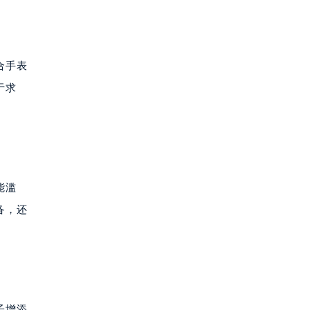
合手表
于求
能滥
备，还
子增添