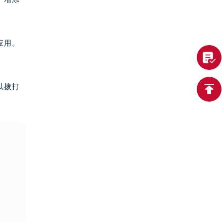
应用。
以拨打