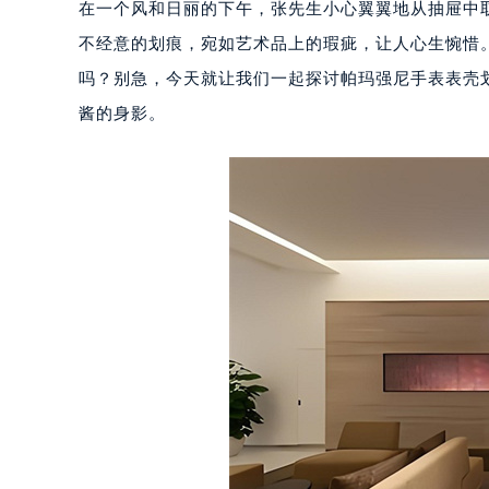
在一个风和日丽的下午，张先生小心翼翼地从抽屉中
不经意的划痕，宛如艺术品上的瑕疵，让人心生惋惜
吗？别急，今天就让我们一起探讨帕玛强尼手表表壳
酱的身影。