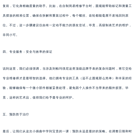
复前，它化身精确度量的助手。比如，在自制简易维修平台时，圆规能帮助标记和测量工
具摆放的精准位置，确保在拆解和重装过程中，每个螺丝、齿轮都能毫厘不差地回到原
位。不过，这一步骤建议仅由有一定动手能力的朋友尝试，毕竟，高级制表艺术的维护，
非同小可。
四、专业服务：安全与效率的保证
说到这里，我们必须强调，当涉及到帕玛强尼这类顶级品牌手表的复杂问题时，将它交给
专业维修师才是最明智的选择。他们拥有专业的工具（远不止圆规那么简单）和丰富的经
验，能够确保每一个微小部件都被妥善处理，避免因个人操作不当带来的额外损害。毕
竟，这样的艺术品，值得我们给予最专业的呵护。
五、预防胜于治疗
最后，让我们从这次小插曲中学到宝贵的一课：预防永远是最好的策略。在调整日期和时