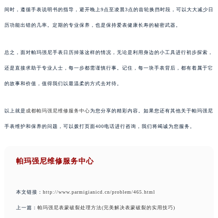
间时，遵循手表说明书的指导，避开晚上9点至凌晨3点的齿轮换挡时段，可以大大减少日
历功能出错的几率。定期的专业保养，也是保持爱表健康长寿的秘密武器。
总之，面对帕玛强尼手表日历掉落这样的情况，无论是利用身边的小工具进行初步探索，
还是直接求助于专业人士，每一步都需谨慎行事。记住，每一块手表背后，都有着属于它
的故事和价值，值得我们以最温柔的方式去对待。
以上就是
成都帕玛强尼维修服务中心
为您分享的精彩内容。如果您还有其他关于帕玛强尼
手表维护和保养的问题，可以拨打页面400电话进行咨询，我们将竭诚为您服务。
帕玛强尼维修服务中心
本文链接：
http://www.parmigianicd.cn/problem/465.html
上一篇：
帕玛强尼表蒙破裂处理方法(完美解决表蒙破裂的实用技巧)