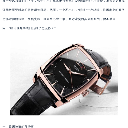
在一个风和日丽的下午，张先生小心翼翼地打开他心爱的帕玛强尼手表盒，准备为这枚见
证无数重要时刻的伙伴调整日期。然而，一个不小心，“啪嗒”一声轻响，日历盘上的数字
仿佛时间的玩笑，悄然失踪。张先生心中一紧，面对这突如其来的挑战，他不禁自
问：“帕玛强尼手表日历掉了怎么办？”
一、日历掉落的那些事