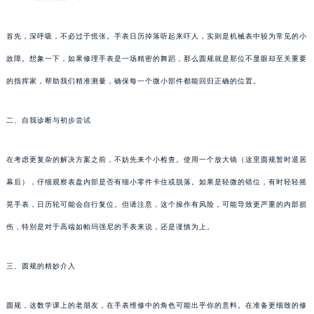
首先，深呼吸，不必过于慌张。手表日历掉落听起来吓人，实则是机械表中较为常见的小
故障。想象一下，如果修理手表是一场精密的舞蹈，那么圆规就是那位不显眼却至关重要
的指挥家，帮助我们精准测量，确保每一个微小部件都能回归正确的位置。
二、自我诊断与初步尝试
在考虑更复杂的解决方案之前，不妨先来个小检查。使用一个放大镜（这里圆规暂时退居
幕后），仔细观察表盘内部是否有细小零件卡住或脱落。如果是轻微的错位，有时轻轻摇
晃手表，日历轮可能会自行复位。但请注意，这个操作有风险，可能导致更严重的内部损
伤，特别是对于高端如帕玛强尼的手表来说，还是谨慎为上。
三、圆规的精妙介入
圆规，这数学课上的老朋友，在手表维修中的角色可能出乎你的意料。在准备更细致的修