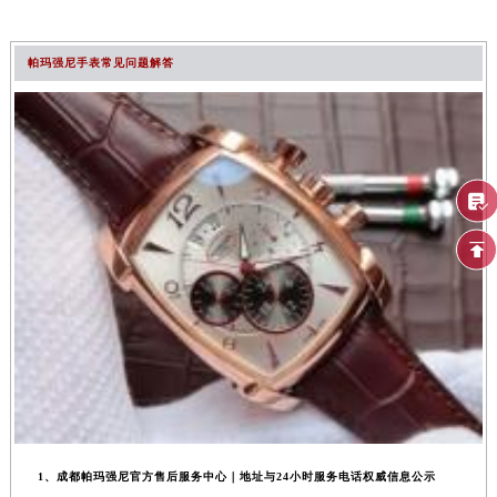
帕玛强尼手表常见问题解答
1、成都帕玛强尼官方售后服务中心｜地址与24小时服务电话权威信息公示