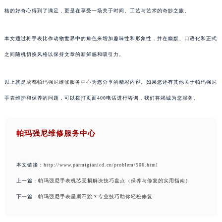
格的好奇心得到了满足，更是在享受一场关于时间、工艺与艺术的奇妙之旅。
本文通过将手表比作动物世界中的角色来增加趣味性和形象性，并在幽默、口语化和正式
之间随机切换风格以保持文章的新鲜感和吸引力。
以上就是
成都帕玛强尼维修服务中心
为您分享的精彩内容。如果您还有其他关于帕玛强尼
手表维护和保养的问题，可以拨打页面400电话进行咨询，我们将竭诚为您服务。
帕玛强尼维修服务中心
本文链接：
http://www.parmigianicd.cn/problem/506.html
上一篇：
帕玛强尼手表机芯受损解决技巧盘点（保养与修复的实用指南）
下一篇：
帕玛强尼手表星期不跳？专业技巧助你轻松修复