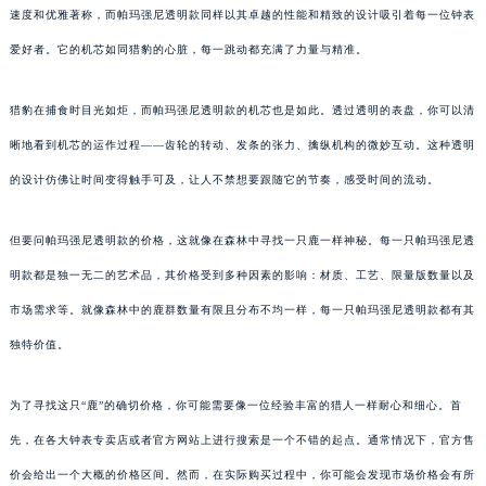
速度和优雅著称，而帕玛强尼透明款同样以其卓越的性能和精致的设计吸引着每一位钟表
爱好者。它的机芯如同猎豹的心脏，每一跳动都充满了力量与精准。
猎豹在捕食时目光如炬，而帕玛强尼透明款的机芯也是如此。透过透明的表盘，你可以清
晰地看到机芯的运作过程——齿轮的转动、发条的张力、擒纵机构的微妙互动。这种透明
的设计仿佛让时间变得触手可及，让人不禁想要跟随它的节奏，感受时间的流动。
但要问帕玛强尼透明款的价格，这就像在森林中寻找一只鹿一样神秘。每一只帕玛强尼透
明款都是独一无二的艺术品，其价格受到多种因素的影响：材质、工艺、限量版数量以及
市场需求等。就像森林中的鹿群数量有限且分布不均一样，每一只帕玛强尼透明款都有其
独特价值。
为了寻找这只“鹿”的确切价格，你可能需要像一位经验丰富的猎人一样耐心和细心。首
先，在各大钟表专卖店或者官方网站上进行搜索是一个不错的起点。通常情况下，官方售
价会给出一个大概的价格区间。然而，在实际购买过程中，你可能会发现市场价格会有所