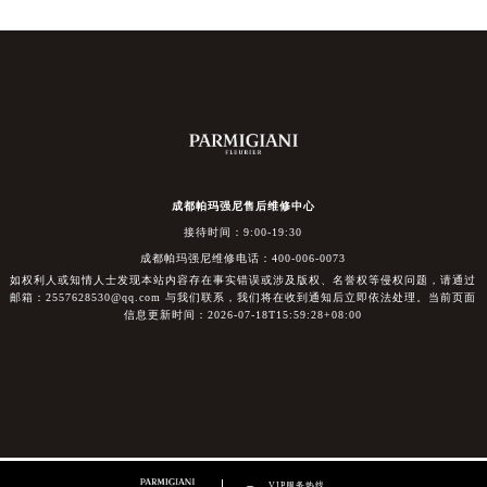
成都帕玛强尼售后维修中心
接待时间：9:00-19:30
成都帕玛强尼维修电话：400-006-0073
如权利人或知情人士发现本站内容存在事实错误或涉及版权、名誉权等侵权问题，请通过
邮箱：2557628530@qq.com 与我们联系，我们将在收到通知后立即依法处理。当前页面
信息更新时间：2026-07-18T15:59:28+08:00
VIP服务热线