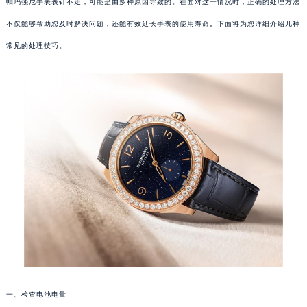
帕玛强尼手表表针不走，可能是由多种原因导致的。在面对这一情况时，正确的处理方法
不仅能够帮助您及时解决问题，还能有效延长手表的使用寿命。下面将为您详细介绍几种
常见的处理技巧。
一、检查电池电量