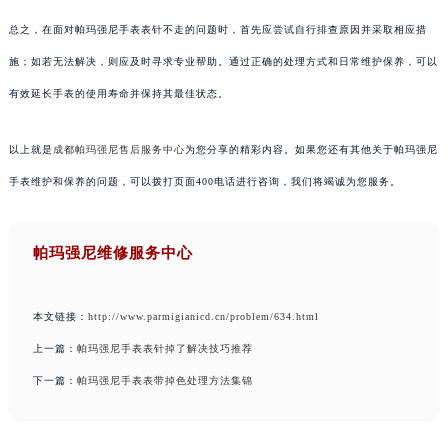
总之，在面对帕玛强尼手表表针不走的问题时，首先应尝试自行排查原因并采取相应措
施；如若无法解决，则应及时寻求专业帮助。通过正确的处理方式和日常维护保养，可以
有效延长手表的使用寿命并保持其最佳状态。
以上就是
成都帕玛强尼售后服务中心
为您分享的精彩内容。如果您还有其他关于帕玛强尼
手表维护和保养的问题，可以拨打页面400电话进行咨询，我们将竭诚为您服务。
帕玛强尼维修服务中心
本文链接：
http://www.parmigianicd.cn/problem/634.html
上一篇：
帕玛强尼手表表针掉了解决技巧推荐
下一篇：
帕玛强尼手表表带掉色处理方法集锦