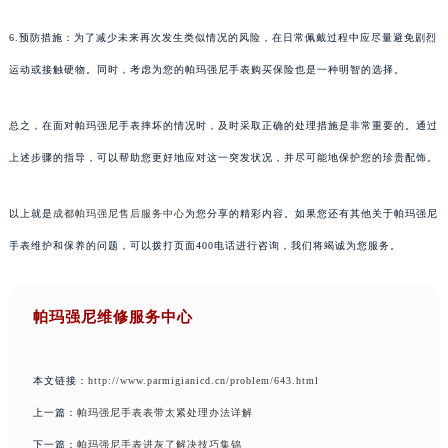
6.预防措施：为了减少未来再次发生类似情况的风险，在日常佩戴过程中应尽量避免剧烈
运动或接触硬物。同时，考虑为您的帕玛强尼手表购买保险也是一种明智的选择。
总之，在面对帕玛强尼手表摔坏的情况时，及时采取正确的处理措施是非常重要的。通过
上述步骤的指导，可以帮助您更好地应对这一突发状况，并尽可能地保护您的珍贵配饰。
以上就是
成都帕玛强尼售后服务中心
为您分享的精彩内容。如果您还有其他关于帕玛强尼
手表维护和保养的问题，可以拨打页面400电话进行咨询，我们将竭诚为您服务。
帕玛强尼维修服务中心
本文链接：
http://www.parmigianicd.cn/problem/643.html
上一篇：
帕玛强尼手表表带太紧处理办法详解
下一篇：
帕玛强尼手表进灰了解决技巧集锦