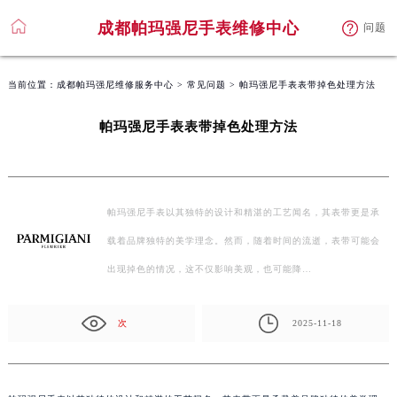
成都帕玛强尼手表维修中心
问题
当前位置：
成都帕玛强尼维修服务中心
>
常见问题
> 帕玛强尼手表表带掉色处理方法
帕玛强尼手表表带掉色处理方法
帕玛强尼手表以其独特的设计和精湛的工艺闻名，其表带更是承
载着品牌独特的美学理念。然而，随着时间的流逝，表带可能会
出现掉色的情况，这不仅影响美观，也可能降…
次
2025-11-18