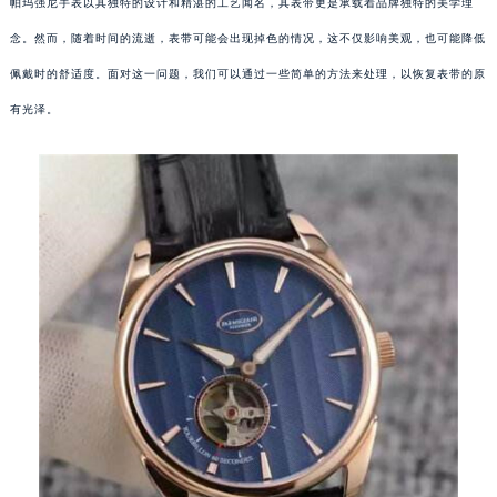
帕玛强尼手表以其独特的设计和精湛的工艺闻名，其表带更是承载着品牌独特的美学理
念。然而，随着时间的流逝，表带可能会出现掉色的情况，这不仅影响美观，也可能降低
佩戴时的舒适度。面对这一问题，我们可以通过一些简单的方法来处理，以恢复表带的原
有光泽。