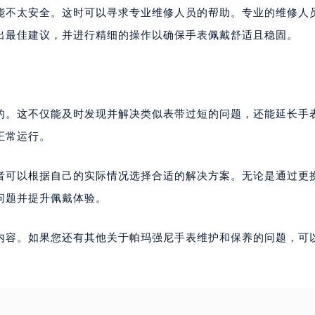
能不太安全。这时可以寻求专业维修人员的帮助。专业的维修人
出最佳建议，并进行精细的操作以确保手表佩戴舒适且稳固。
的。这不仅能及时发现并解决类似表带过短的问题，还能延长手
正常运行。
者可以根据自己的实际情况选择合适的解决方案。无论是通过更
问题并提升佩戴体验。
内容。如果您还有其他关于帕玛强尼手表维护和保养的问题，可