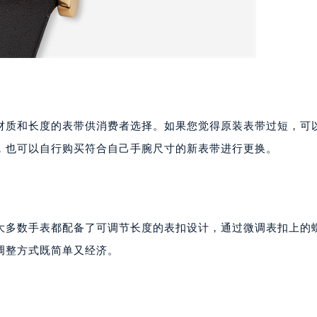
材质和长度的表带供消费者选择。如果您觉得原装表带过短，可
，也可以自行购买符合自己手腕尺寸的新表带进行更换。
大多数手表都配备了可调节长度的表扣设计，通过微调表扣上的
调整方式既简单又经济。