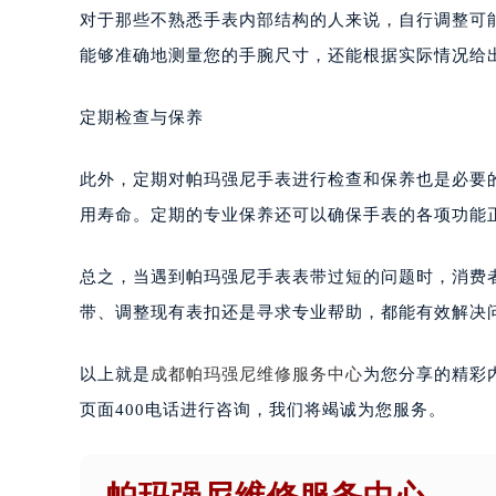
对于那些不熟悉手表内部结构的人来说，自行调整可
能够准确地测量您的手腕尺寸，还能根据实际情况给
定期检查与保养
此外，定期对帕玛强尼手表进行检查和保养也是必要
用寿命。定期的专业保养还可以确保手表的各项功能
总之，当遇到帕玛强尼手表表带过短的问题时，消费
带、调整现有表扣还是寻求专业帮助，都能有效解决
以上就是
成都帕玛强尼维修服务中心
为您分享的精彩
页面400电话进行咨询，我们将竭诚为您服务。