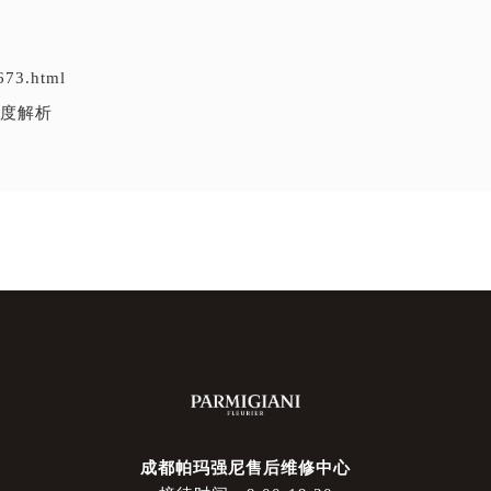
673.html
度解析
成都帕玛强尼售后维修中心