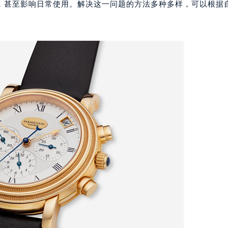
，甚至影响日常使用。解决这一问题的方法多种多样，可以根据