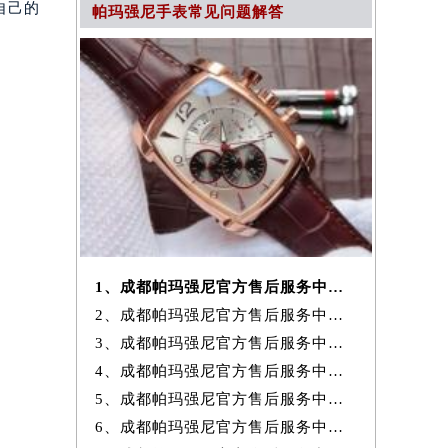
自己的
帕玛强尼手表常见问题解答
1、成都帕玛强尼官方售后服务中心｜地址与24小时服务电话权威信息公示
2、成都帕玛强尼官方售后服务中心｜全新热线及维修地址权威信息公示（20
3、成都帕玛强尼官方售后服务中心｜地址及官方联系电话权威信息公示（20
4、成都帕玛强尼官方售后服务中心｜最新维修地址及官方电话权威信息公
5、成都帕玛强尼官方售后服务中心｜网点地址与售后电话权威信息公示（20
6、成都帕玛强尼官方售后服务中心｜最新地址与客服电话权威信息公示（20