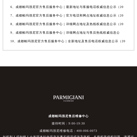
6、成都帕玛强尼官方售后服务中心｜最新地址与客服电话权威信息公示（20
7、成都帕玛强尼官方售后服务中心｜官方电话和网点地址权威信息公示（20
8、成都帕玛强尼官方售后服务中心｜详细网点地址及热线权威信息公示（20
9、成都帕玛强尼官方售后服务中心｜详细网点地址与售后热线权威信息公
10、成都帕玛强尼官方售后服务中心｜全新地址及售后电话权威信息公示（20
成都帕玛强尼售后维修中心
接待时间：9:00-19:30
成都帕玛强尼维修电话：400-006-0073
如权利人或知情人士发现本站内容存在事实错误或涉及版权、名誉权等侵权问题，请通过