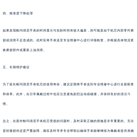
四、精准度下降处理
如果发现帕玛强尼手表的时间显示与实际时间有较大偏差，则可能是由于机芯内部零件磨
损或润滑不足造成的。此时应将手表送至专业维修中心进行详细检查，并根据具体情况更
换磨损部件或重新上油润滑。
五、长期维护建议
为了延长帕玛强尼手表机芯的使用寿命，建议定期将手表送到专业维修中心进行全面检查
和保养。此外，在日常佩戴过程中也应注意避免剧烈运动或碰撞，并保持良好的清洁习
惯。
总之，在面对帕玛强尼手表机芯受损的问题时，及时采取正确的措施是非常重要的。无论
是轻微损伤还是严重故障，都应及时寻求专业帮助以确保手表能够继续为佩戴者提供准确