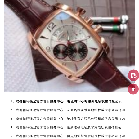
1、成都帕玛强尼官方售后服务中心｜地址与24小时服务电话权威信息公示
2、成都帕玛强尼官方售后服务中心｜全新热线及维修地址权威信息公示（20
3、成都帕玛强尼官方售后服务中心｜地址及官方联系电话权威信息公示（20
4、成都帕玛强尼官方售后服务中心｜最新维修地址及官方电话权威信息公
5、成都帕玛强尼官方售后服务中心｜网点地址与售后电话权威信息公示（20