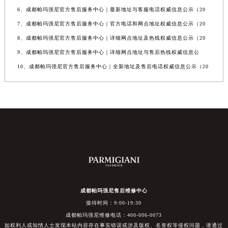
6、成都帕玛强尼官方售后服务中心｜最新地址与客服电话权威信息公示（20
7、成都帕玛强尼官方售后服务中心｜官方电话和网点地址权威信息公示（20
8、成都帕玛强尼官方售后服务中心｜详细网点地址及热线权威信息公示（20
9、成都帕玛强尼官方售后服务中心｜详细网点地址与售后热线权威信息公
10、成都帕玛强尼官方售后服务中心｜全新地址及售后电话权威信息公示（20
成都帕玛强尼售后维修中心
接待时间：9:00-19:30
成都帕玛强尼维修电话：400-006-0073
如权利人或知情人士发现本站内容存在事实错误或涉及版权、名誉权等侵权问题，请通过