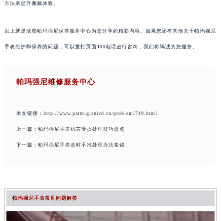
方法来提升佩戴体验。
以上就是
成都帕玛强尼保养服务中心
为您分享的精彩内容。如果您还有其他关于帕玛强尼
手表维护和保养的问题，可以拨打页面400电话进行咨询，我们将竭诚为您服务。
帕玛强尼维修服务中心
本文链接：
http://www.parmigianicd.cn/problem/719.html
上一篇：
帕玛强尼手表机芯受损处理技巧盘点
下一篇：
帕玛强尼手表走时不准处理办法集锦
帕玛强尼手表常见问题解答