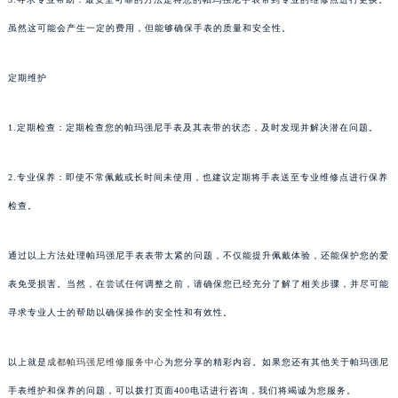
虽然这可能会产生一定的费用，但能够确保手表的质量和安全性。
定期维护
1.定期检查：定期检查您的帕玛强尼手表及其表带的状态，及时发现并解决潜在问题。
2.专业保养：即使不常佩戴或长时间未使用，也建议定期将手表送至专业维修点进行保养
检查。
通过以上方法处理帕玛强尼手表表带太紧的问题，不仅能提升佩戴体验，还能保护您的爱
表免受损害。当然，在尝试任何调整之前，请确保您已经充分了解了相关步骤，并尽可能
寻求专业人士的帮助以确保操作的安全性和有效性。
以上就是
成都帕玛强尼维修服务中心
为您分享的精彩内容。如果您还有其他关于帕玛强尼
手表维护和保养的问题，可以拨打页面400电话进行咨询，我们将竭诚为您服务。