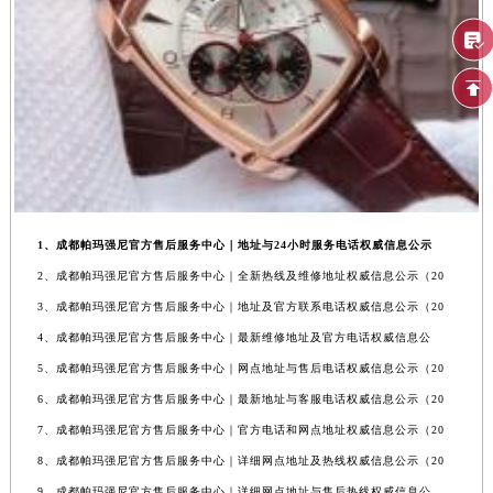
1、成都帕玛强尼官方售后服务中心｜地址与24小时服务电话权威信息公示
2、成都帕玛强尼官方售后服务中心｜全新热线及维修地址权威信息公示（20
3、成都帕玛强尼官方售后服务中心｜地址及官方联系电话权威信息公示（20
4、成都帕玛强尼官方售后服务中心｜最新维修地址及官方电话权威信息公
5、成都帕玛强尼官方售后服务中心｜网点地址与售后电话权威信息公示（20
6、成都帕玛强尼官方售后服务中心｜最新地址与客服电话权威信息公示（20
7、成都帕玛强尼官方售后服务中心｜官方电话和网点地址权威信息公示（20
8、成都帕玛强尼官方售后服务中心｜详细网点地址及热线权威信息公示（20
9、成都帕玛强尼官方售后服务中心｜详细网点地址与售后热线权威信息公